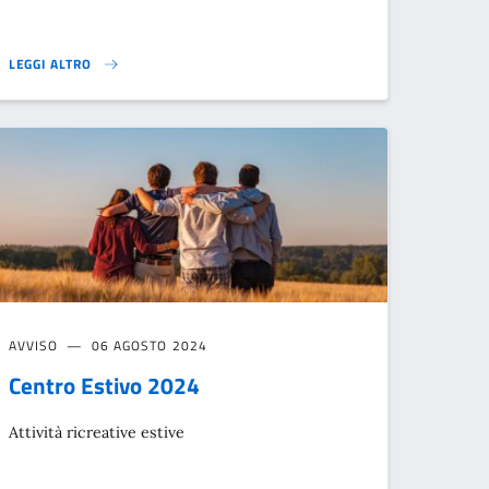
LEGGI ALTRO
AGGIORNAMENTO DELLA RETE TERRITORIALE PER LA PROTEZIONE E L’IN
AVVISO
06 AGOSTO 2024
Centro Estivo 2024
Attività ricreative estive