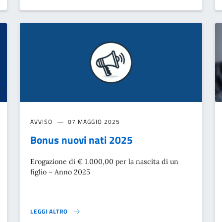
AVVISO
07 MAGGIO 2025
Bonus nuovi nati 2025
Erogazione di € 1.000,00 per la nascita di un
figlio – Anno 2025
LEGGI ALTRO
BONUS NUOVI NATI 2025}