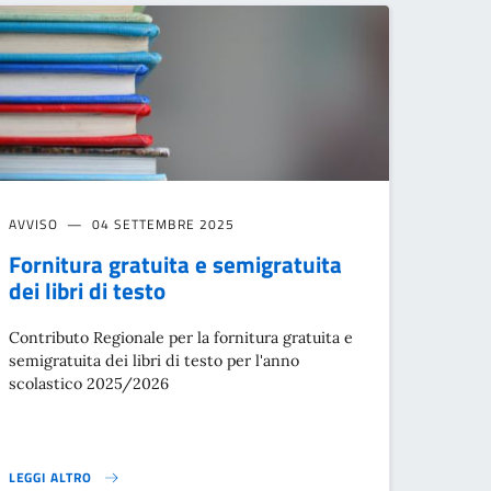
AVVISO
04 SETTEMBRE 2025
Fornitura gratuita e semigratuita
dei libri di testo
Contributo Regionale per la fornitura gratuita e
semigratuita dei libri di testo per l'anno
scolastico 2025/2026
LEGGI ALTRO
NE DI BENEFICIARI DA INSERIRE NEI GRUPPI APPARTAMENTO}
FORNITURA GRATUITA E SEMIGRATUITA DEI LIBRI DI TESTO}