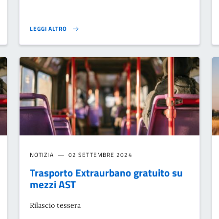
LEGGI ALTRO
OTEZIONE E L'INCLUSIONE SOCIALE}
CONTRIBUTO DI SOLIDARIETÀ UNA TANTUM}
NOTIZIA
02 SETTEMBRE 2024
Trasporto Extraurbano gratuito su
mezzi AST
Rilascio tessera