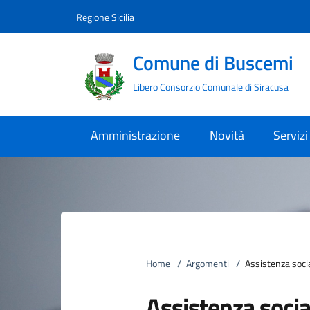
Vai al contenuto
accedi al menu
footer.enter
Regione Sicilia
Comune di Buscemi
Libero Consorzio Comunale di Siracusa
Amministrazione
Novità
Servizi
Home
/
Argomenti
/
Assistenza soci
Assistenza socia