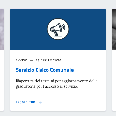
AVVISO
13 APRILE 2026
Servizio Civico Comunale
Riapertura dei termini per aggiornamento della
graduatoria per l'accesso al servizio.
LEGGI ALTRO
ZIONE}
SERVIZIO CIVICO COMUNALE}