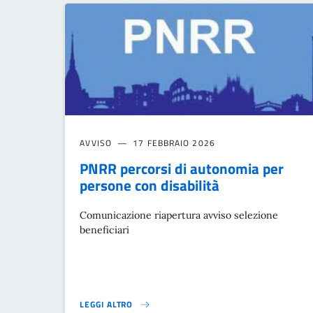
AVVISO
17 FEBBRAIO 2026
PNRR percorsi di autonomia per
persone con disabilità
Comunicazione riapertura avviso selezione
beneficiari
LEGGI ALTRO
PNRR PERCORSI DI AUTONOMIA PER PERSONE CON DISA