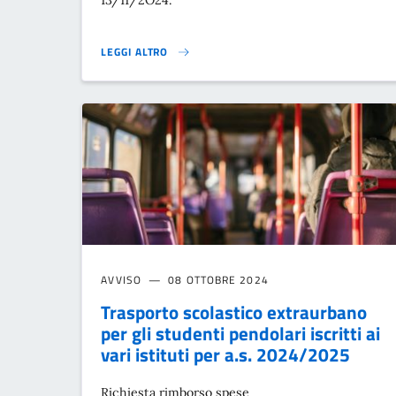
LEGGI ALTRO
AGGIORNAMENTO DELLA RETE TERRITORIALE PER LA PR
AVVISO
08 OTTOBRE 2024
Trasporto scolastico extraurbano
per gli studenti pendolari iscritti ai
vari istituti per a.s. 2024/2025
Richiesta rimborso spese