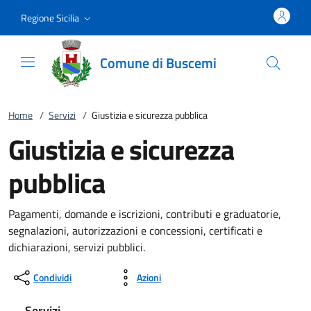
Vai al contenuto
accedi al menu
footer.enter
Regione Sicilia
Comune di Buscemi
Home
/
Servizi
/
Giustizia e sicurezza pubblica
Giustizia e sicurezza
pubblica
Pagamenti, domande e iscrizioni, contributi e graduatorie,
segnalazioni, autorizzazioni e concessioni, certificati e
dichiarazioni, servizi pubblici.
Condividi
Azioni
Servizi