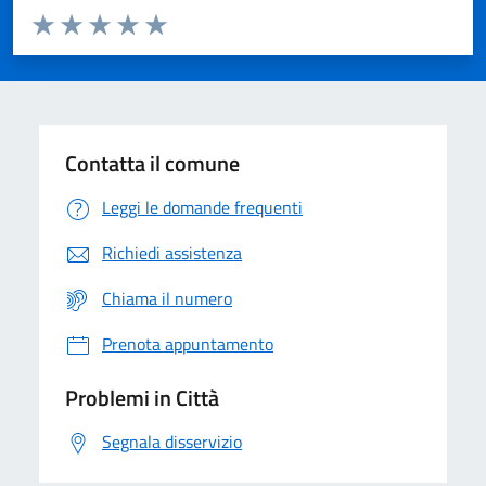
Valuta da 1 a 5 stelle la pagina
Domanda
Valuta 1 stelle su 5
Valuta 2 stelle su 5
Valuta 3 stelle su 5
Valuta 4 stelle su 5
Valuta 5 stelle su 5
Contatta il comune
Leggi le domande frequenti
Richiedi assistenza
Chiama il numero
Prenota appuntamento
Problemi in Città
Segnala disservizio