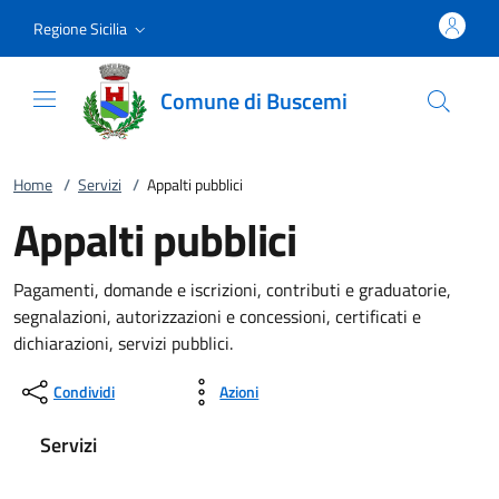
Vai al contenuto
accedi al menu
footer.enter
Regione Sicilia
Comune di Buscemi
Home
/
Servizi
/
Appalti pubblici
Appalti pubblici
Pagamenti, domande e iscrizioni, contributi e graduatorie,
segnalazioni, autorizzazioni e concessioni, certificati e
dichiarazioni, servizi pubblici.
Condividi
Azioni
Servizi