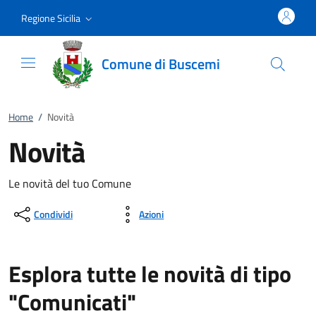
Vai al contenuto
accedi al menu
footer.enter
Regione Sicilia
Comune di Buscemi
Home
/
Novità
Novità
Le novità del tuo Comune
Condividi
Azioni
Esplora tutte le novità di tipo
"Comunicati"