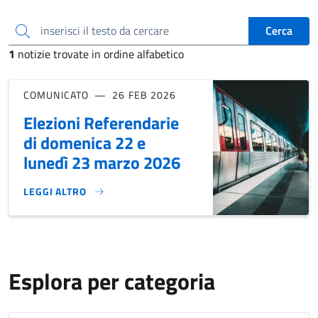
inserisci il testo da cercare
Cerca
1
notizie trovate in ordine alfabetico
COMUNICATO
26 FEB 2026
Elezioni Referendarie
di domenica 22 e
lunedì 23 marzo 2026
LEGGI ALTRO
ELEZIONI REFERENDARIE DI DOMENICA 22 E LUNEDÌ 23 MA
Esplora per categoria