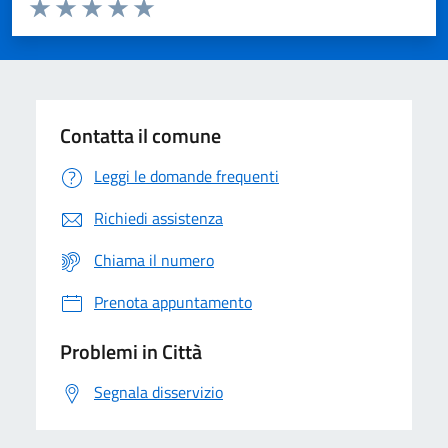
Valuta da 1 a 5 stelle la pagina
Domanda
Valuta 1 stelle su 5
Valuta 2 stelle su 5
Valuta 3 stelle su 5
Valuta 4 stelle su 5
Valuta 5 stelle su 5
Contatta il comune
Leggi le domande frequenti
Richiedi assistenza
Chiama il numero
Prenota appuntamento
Problemi in Città
Segnala disservizio