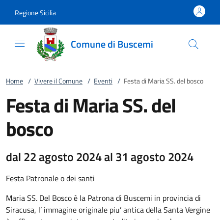
Vai al contenuto
accedi al menu
footer.enter
Regione Sicilia
Comune di Buscemi
Home
/
Vivere il Comune
/
Eventi
/
Festa di Maria SS. del bosco
Festa di Maria SS. del
bosco
dal 22 agosto 2024 al 31 agosto 2024
Festa Patronale o dei santi
Maria SS. Del Bosco è la Patrona di Buscemi in provincia di
Siracusa, l’ immagine originale piu’ antica della Santa Vergine