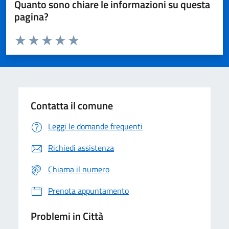
Quanto sono chiare le informazioni su questa
pagina?
Valuta da 1 a 5 stelle la pagina
Domanda
Valuta 1 stelle su 5
Valuta 2 stelle su 5
Valuta 3 stelle su 5
Valuta 4 stelle su 5
Valuta 5 stelle su 5
Contatta il comune
Leggi le domande frequenti
Richiedi assistenza
Chiama il numero
Prenota appuntamento
Problemi in Città