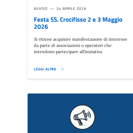
AVVISO
24 APRILE 2026
Festa SS. Crocifisso 2 e 3 Maggio
2026
Si ritiene acquisire manifestazione di interesse
da parte di associazioni o operatori che
intendono partecipare all’iniziativa
LEGGI ALTRO
FESTA SS. CROCIFISSO 2 E 3 MAGGIO 2026 }