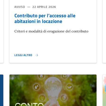
AVVISO
22 APRILE 2026
Contributo per l’accesso alle
abitazioni in locazione
Criteri e modalità di erogazione del contributo
LEGGI ALTRO
CONTRIBUTO PER L’ACCESSO ALLE ABITAZIONI IN LOCAZIONE}