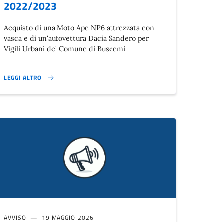
2022/2023
Acquisto di una Moto Ape NP6 attrezzata con
vasca e di un'autovettura Dacia Sandero per
Vigili Urbani del Comune di Buscemi
LEGGI ALTRO
AGOSTO 2026}
FONDO PER LO SVILUPPO DELLE MONTAGNE ITALIANE - FOSMIT - 2022/
AVVISO
19 MAGGIO 2026