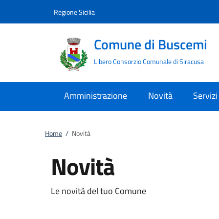
Vai al contenuto
accedi al menu
footer.enter
Regione Sicilia
Comune di Buscemi
Libero Consorzio Comunale di Siracusa
Amministrazione
Novità
Servizi
Home
/
Novità
Novità
Le novità del tuo Comune