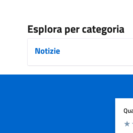
Esplora per categoria
Notizie
Qua
Valuta
Dom
Valu