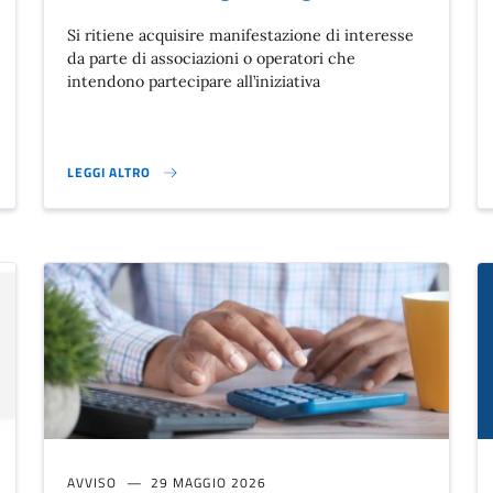
Si ritiene acquisire manifestazione di interesse
da parte di associazioni o operatori che
intendono partecipare all’iniziativa
LEGGI ALTRO
XTRAURBANO GRATUITO PER ANZIANI - ANNO 2027 }
GREEN FEST - SAGRA DEI PRODOTTI NATURALI E BIOLOGICI -1 
AVVISO
29 MAGGIO 2026