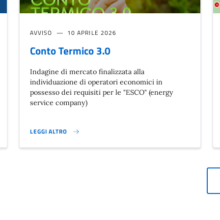
AVVISO
10 APRILE 2026
Conto Termico 3.0
Indagine di mercato finalizzata alla
individuazione di operatori economici in
possesso dei requisiti per le "ESCO" (energy
service company)
LEGGI ALTRO
CONTO TERMICO 3.0}