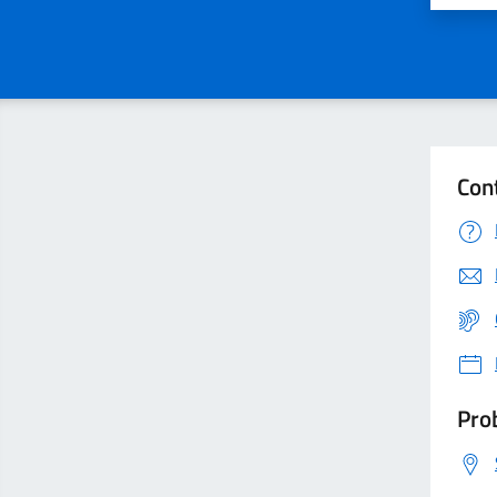
Con
Prob