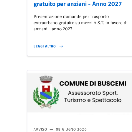
gratuito per anziani - Anno 2027
Presentazione domande per trasporto
extraurbano gratuito su mezzi A.S.T. in favore di
anziani - anno 2027
LEGGI ALTRO
AVVISO LL.RR 87/81 - 14/86 - 22/86 - TRASPORTO E
AVVISO
08 GIUGNO 2026