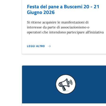
Festa del pane a Buscemi 20 - 21
Giugno 2026
Si ritiene acquisire le manifestazioni di
interesse da parte di associazionismo o
operatori che intendono partecipare all’iniziativa
LEGGI ALTRO
FESTA DEL PANE A BUSCEMI 20 - 21 GIUGNO 2026}