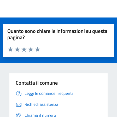
Quanto sono chiare le informazioni su questa
pagina?
Valuta da 1 a 5 stelle la pagina
Domanda
Valuta 1 stelle su 5
Valuta 2 stelle su 5
Valuta 3 stelle su 5
Valuta 4 stelle su 5
Valuta 5 stelle su 5
Contatta il comune
Leggi le domande frequenti
Richiedi assistenza
Chiama il numero