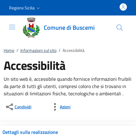
Vai al contenuto
accedi al menu
footer.enter
Regione Sicilia
Comune di Buscemi
Home
/
Informazioni sul sito
/
Accessibilità
Accessibilità
Un sito web è, accessibile quando fornisce informazioni fruibili
da parte di tutti gli utenti, compresi coloro che si trovano in
situazioni di limitazioni fisiche, tecnologiche o ambientali .
Condividi
Azioni
Dettagli sulla realizzazione