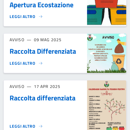
Apertura Ecostazione
LEGGI ALTRO
APERTURA ECOSTAZIONE}
AVVISO
09 MAG 2025
Raccolta Differenziata
LEGGI ALTRO
RACCOLTA DIFFERENZIATA}
AVVISO
17 APR 2025
Raccolta differenziata
LEGGI ALTRO
RACCOLTA DIFFERENZIATA}