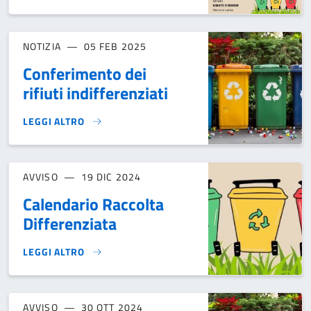
NOTIZIA
05 FEB 2025
Conferimento dei
rifiuti indifferenziati
LEGGI ALTRO
CONFERIMENTO DEI RIFIUTI INDIFFERENZIATI}
AVVISO
19 DIC 2024
Calendario Raccolta
Differenziata
LEGGI ALTRO
CALENDARIO RACCOLTA DIFFERENZIATA}
AVVISO
30 OTT 2024