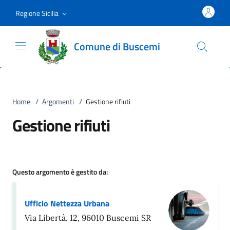
Vai al contenuto
accedi al menu
footer.enter
Regione Sicilia
Comune di Buscemi
Home
/
Argomenti
/
Gestione rifiuti
Gestione rifiuti
Questo argomento è gestito da:
Ufficio Nettezza Urbana
Via Libertà, 12, 96010 Buscemi SR