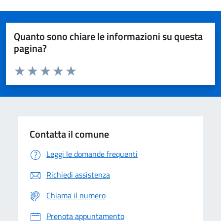
Quanto sono chiare le informazioni su questa
pagina?
Valuta da 1 a 5 stelle la pagina
Domanda
Valuta 1 stelle su 5
Valuta 2 stelle su 5
Valuta 3 stelle su 5
Valuta 4 stelle su 5
Valuta 5 stelle su 5
Contatta il comune
Leggi le domande frequenti
Richiedi assistenza
Chiama il numero
Prenota appuntamento