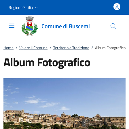
Vai al contenuto
accedi al menu
footer.enter
Regione Sicilia
Comune di Buscemi
Home
/
Vivere il Comune
/
Territorio e Tradizione
/
Album Fotografico
Album Fotografico