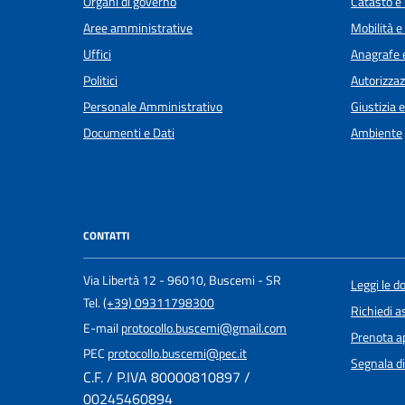
Organi di governo
Catasto e 
Aree amministrative
Mobilità e
Uffici
Anagrafe e
Politici
Autorizzaz
Personale Amministrativo
Giustizia 
Documenti e Dati
Ambiente
CONTATTI
Via Libertà 12 - 96010, Buscemi - SR
Leggi le 
Tel.
(+39) 09311798300
Richiedi a
E-mail
protocollo.buscemi@gmail.com
Prenota 
PEC
protocollo.buscemi@pec.it
Segnala di
C.F. / P.IVA 80000810897 /
00245460894