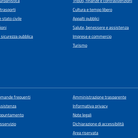
urbanistica
Tributi, finanze e contravvenzioni
 trasporti
Cultura e tempo libero
 stato civile
Appalti pubblici
ioni
Salute, benessere e assistenza
e sicurezza pubblica
Imprese e commercio
Turismo
domande frequenti
Amministrazione trasparente
ssistenza
Informativa privacy
appuntamento
Note legali
sservizio
Dichiarazione di accessibilità
Area riservata