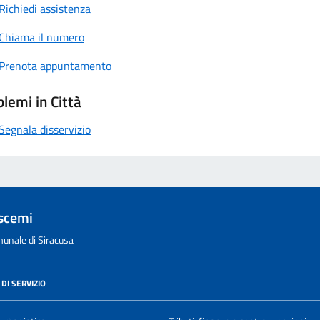
Richiedi assistenza
Chiama il numero
Prenota appuntamento
lemi in Città
Segnala disservizio
scemi
unale di Siracusa
DI SERVIZIO