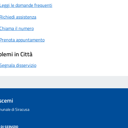
Leggi le domande frequenti
Richiedi assistenza
Chiama il numero
Prenota appuntamento
lemi in Città
Segnala disservizio
scemi
unale di Siracusa
DI SERVIZIO