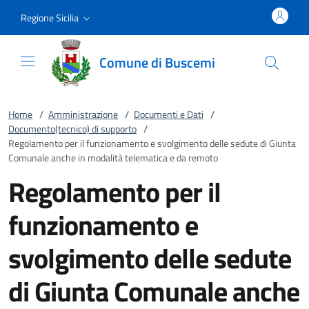
Vai al contenuto
accedi al menu
footer.enter
Regione Sicilia
Comune di Buscemi
Home
/
Amministrazione
/
Documenti e Dati
/
Documento(tecnico) di supporto
/
Regolamento per il funzionamento e svolgimento delle sedute di Giunta
Comunale anche in modalità telematica e da remoto
Regolamento per il
funzionamento e
svolgimento delle sedute
di Giunta Comunale anche