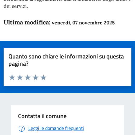
dei servizi.
Ultima modifica:
venerdì, 07 novembre 2025
Quanto sono chiare le informazioni su questa
pagina?
Valuta da 1 a 5 stelle la pagina
Domanda
Valuta 1 stelle su 5
Valuta 2 stelle su 5
Valuta 3 stelle su 5
Valuta 4 stelle su 5
Valuta 5 stelle su 5
Contatta il comune
Leggi le domande frequenti