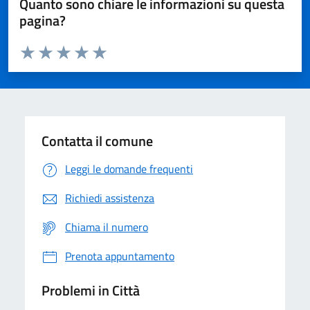
Quanto sono chiare le informazioni su questa
pagina?
Valuta da 1 a 5 stelle la pagina
Domanda
Valuta 1 stelle su 5
Valuta 2 stelle su 5
Valuta 3 stelle su 5
Valuta 4 stelle su 5
Valuta 5 stelle su 5
Contatta il comune
Leggi le domande frequenti
Richiedi assistenza
Chiama il numero
Prenota appuntamento
Problemi in Città