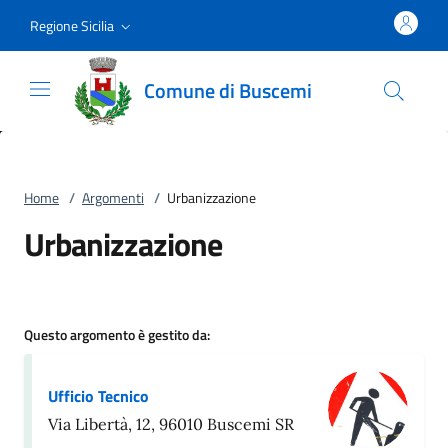
Vai al contenuto
accedi al menu
footer.enter
Regione Sicilia
Comune di Buscemi
Home
/
Argomenti
/
Urbanizzazione
Urbanizzazione
Questo argomento è gestito da:
Ufficio Tecnico
Via Libertà, 12, 96010 Buscemi SR