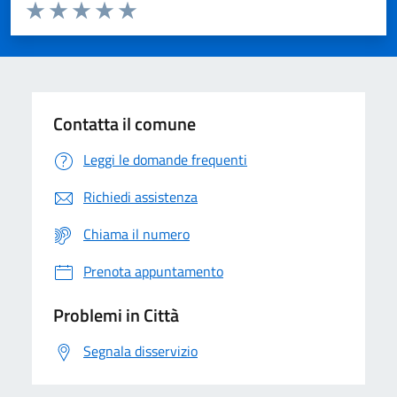
Valuta da 1 a 5 stelle la pagina
Domanda
Valuta 1 stelle su 5
Valuta 2 stelle su 5
Valuta 3 stelle su 5
Valuta 4 stelle su 5
Valuta 5 stelle su 5
Contatta il comune
Leggi le domande frequenti
Richiedi assistenza
Chiama il numero
Prenota appuntamento
Problemi in Città
Segnala disservizio