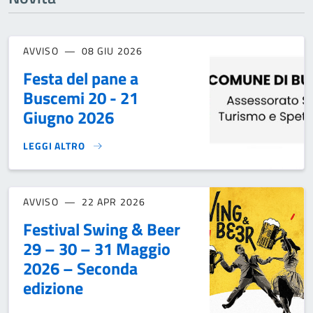
AVVISO
08 GIU 2026
Festa del pane a
Buscemi 20 - 21
Giugno 2026
LEGGI ALTRO
FESTA DEL PANE A BUSCEMI 20 - 21 GIUGNO 2026}
AVVISO
22 APR 2026
Festival Swing & Beer
29 – 30 – 31 Maggio
2026 – Seconda
edizione