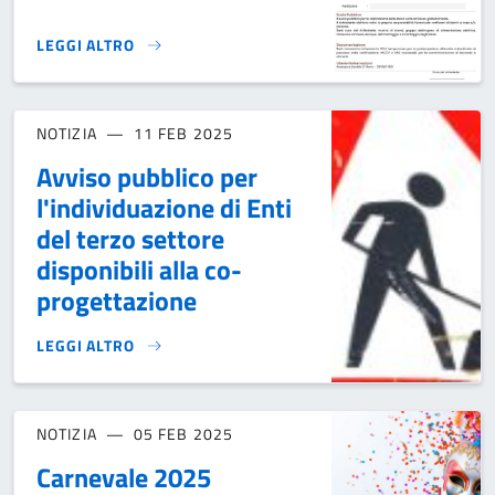
LEGGI ALTRO
"BUSCEMI È IN FESTA"}
NOTIZIA
11 FEB 2025
Avviso pubblico per
l'individuazione di Enti
del terzo settore
disponibili alla co-
progettazione
LEGGI ALTRO
AVVISO PUBBLICO PER L'INDIVIDUAZIONE DI ENTI DEL TER
NOTIZIA
05 FEB 2025
Carnevale 2025