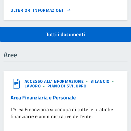
ULTERIORI INFORMAZIONI
REGOLAMENTO PER LA CONCESSIONE IN USO DI LOCALI DI
Tutti i documenti
Aree
ACCESSO ALL'INFORMAZIONE
-
BILANCIO
-
LAVORO
-
PIANO DI SVILUPPO
Area Finanziaria e Personale
L'Area Finanziaria si occupa di tutte le pratiche
finanziarie e amministrative dell'ente.