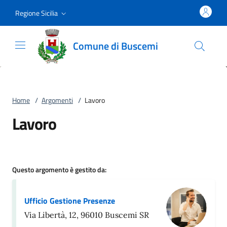
Vai al contenuto
accedi al menu
footer.enter
Regione Sicilia
Comune di Buscemi
Home
/
Argomenti
/
Lavoro
Lavoro
Questo argomento è gestito da:
Ufficio Gestione Presenze
Via Libertà, 12, 96010 Buscemi SR