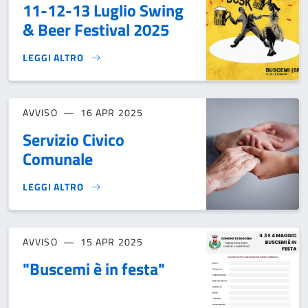
11-12-13 Luglio Swing
& Beer Festival 2025
LEGGI ALTRO
11-12-13 LUGLIO SWING & BEER FESTIVAL 2025}
AVVISO
16 APR 2025
Servizio Civico
Comunale
LEGGI ALTRO
SERVIZIO CIVICO COMUNALE}
AVVISO
15 APR 2025
"Buscemi è in festa"