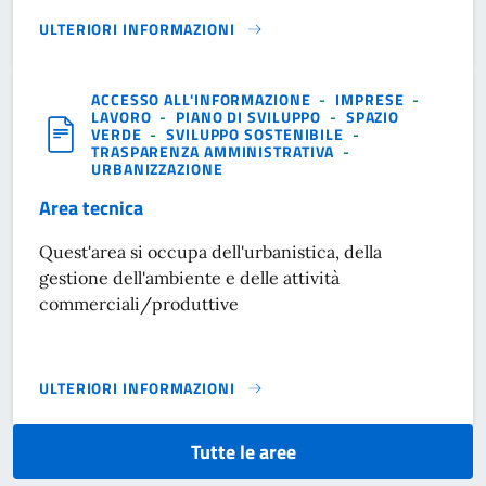
ULTERIORI INFORMAZIONI
AREA FINANZIARIA E PERSONALE}
ACCESSO ALL'INFORMAZIONE
-
IMPRESE
-
LAVORO
-
PIANO DI SVILUPPO
-
SPAZIO
VERDE
-
SVILUPPO SOSTENIBILE
-
TRASPARENZA AMMINISTRATIVA
-
URBANIZZAZIONE
Area tecnica
Quest'area si occupa dell'urbanistica, della
gestione dell'ambiente e delle attività
commerciali/produttive
ULTERIORI INFORMAZIONI
AREA TECNICA}
Tutte le aree