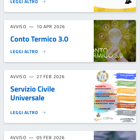
LEGGI ALTRO
FESTIVAL SWING & BEER 29 – 30 – 31 MAGGIO 2026 – SEC
AVVISO
10 APR 2026
Conto Termico 3.0
LEGGI ALTRO
CONTO TERMICO 3.0}
AVVISO
27 FEB 2026
Servizio Civile
Universale
LEGGI ALTRO
SERVIZIO CIVILE UNIVERSALE}
AVVISO
05 FEB 2026