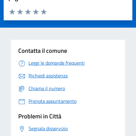
Valuta da 1 a 5 stelle la pagina
Domanda
Valuta 1 stelle su 5
Valuta 2 stelle su 5
Valuta 3 stelle su 5
Valuta 4 stelle su 5
Valuta 5 stelle su 5
Contatta il comune
Leggi le domande frequenti
Richiedi assistenza
Chiama il numero
Prenota appuntamento
Problemi in Città
Segnala disservizio