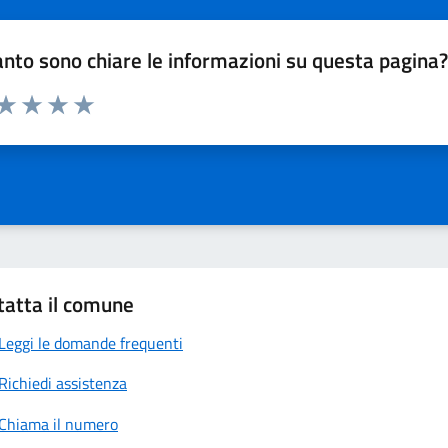
nto sono chiare le informazioni su questa pagina
 da 1 a 5 stelle la pagina
anda
ta 1 stelle su 5
Valuta 2 stelle su 5
Valuta 3 stelle su 5
Valuta 4 stelle su 5
Valuta 5 stelle su 5
tatta il comune
Leggi le domande frequenti
Richiedi assistenza
Chiama il numero