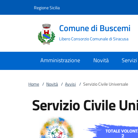
Vai al contenuto
accedi al menu
footer.enter
Regione Sicilia
Comune di Buscemi
Libero Consorzio Comunale di Siracusa
Amministrazione
Novità
Servizi
Home
/
Novità
/
Avvisi
/
Servizio Civile Universale
Servizio Civile Un